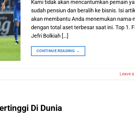
Kami tidak akan mencantumkan pemain y
sudah pensiun dan beralih ke bisnis. Isi art
akan membantu Anda menemukan nama-
dengan total aset terbesar saat ini. Top 1. F
Jefri Bolkiah […]
CONTINUE READING
→
Leave a
rtinggi Di Dunia