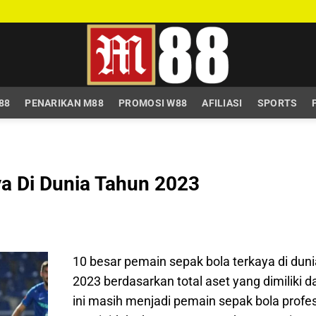
88
PENARIKAN M88
PROMOSI W88
AFILIASI
SPORTS
a Di Dunia Tahun 2023
10 besar pemain sepak bola terkaya di dun
2023 berdasarkan total aset yang dimiliki d
ini masih menjadi pemain sepak bola profes