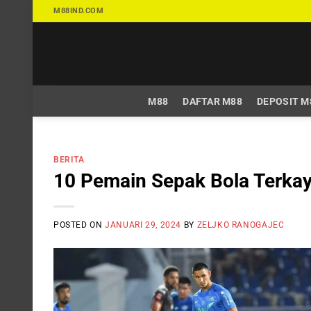
Skip
M88IND.COM
to
content
M88
DAFTAR M88
DEPOSIT M
BERITA
10 Pemain Sepak Bola Terkay
POSTED ON
JANUARI 29, 2024
BY
ZELJKO RANOGAJEC