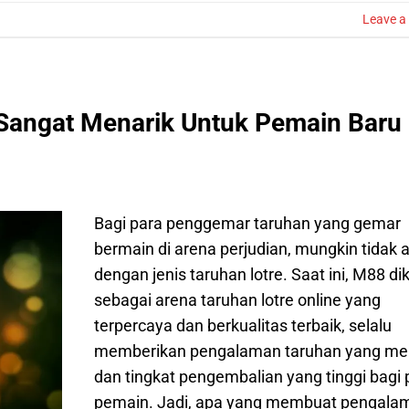
Leave a
Sangat Menarik Untuk Pemain Baru
Bagi para penggemar taruhan yang gemar
bermain di arena perjudian, mungkin tidak 
dengan jenis taruhan lotre. Saat ini, M88 di
sebagai arena taruhan lotre online yang
terpercaya dan berkualitas terbaik, selalu
memberikan pengalaman taruhan yang me
dan tingkat pengembalian yang tinggi bagi 
pemain. Jadi, apa yang membuat pengala