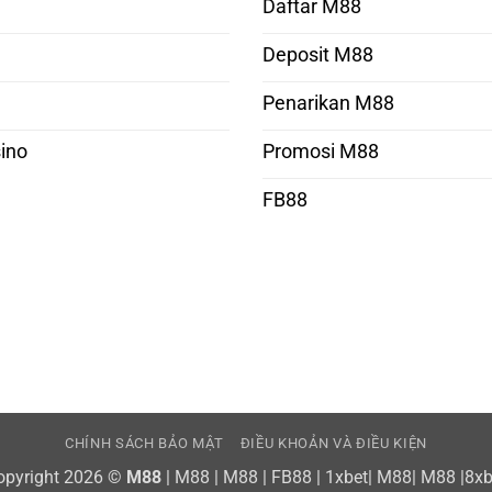
Daftar M88
Deposit M88
Penarikan M88
sino
Promosi M88
FB88
CHÍNH SÁCH BẢO MẬT
ĐIỀU KHOẢN VÀ ĐIỀU KIỆN
opyright 2026 ©
M88
|
M88
|
M88
|
FB88
|
1xbet
|
M88
|
M88
|
8xb