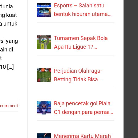
Esports – Salah satu
 dunia
bentuk hiburan utama
ng kuat
bagi para pemain game
a untuk
Turnamen Sepak Bola
ssi yang
Apa Itu Ligue 1?
ain di
Informasi tentang Ligue
t
1
10 […]
Perjudian Olahraga-
Betting Tidak Bisa
Dilewatkan
Raja pencetak gol Piala
 comment
C1 dengan para pemain
kelas atas
Menerima Kartu Merah