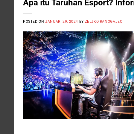
Apa itu Taruhan Esport? Info
POSTED ON
JANUARI 29, 2024
BY
ZELJKO RANOGAJEC