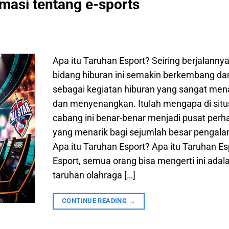
rmasi tentang e-sports
Apa itu Taruhan Esport? Seiring berjalanny
bidang hiburan ini semakin berkembang dan
sebagai kegiatan hiburan yang sangat men
dan menyenangkan. Itulah mengapa di situ
cabang ini benar-benar menjadi pusat perh
yang menarik bagi sejumlah besar pengal
Apa itu Taruhan Esport? Apa itu Taruhan Es
Esport, semua orang bisa mengerti ini adal
taruhan olahraga […]
CONTINUE READING
→