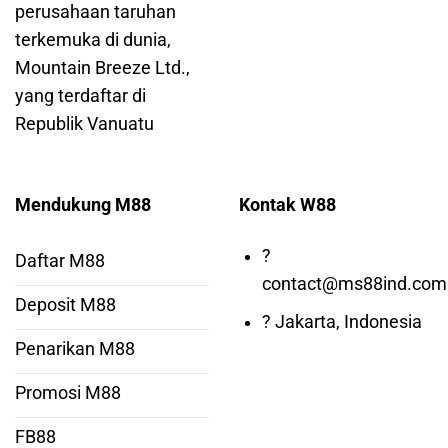
perusahaan taruhan
terkemuka di dunia,
Mountain Breeze Ltd.,
yang terdaftar di
Republik Vanuatu
Mendukung M88
Kontak W88
?
Daftar M88
contact@ms88ind.com
Deposit M88
? Jakarta, Indonesia
Penarikan M88
Promosi M88
FB88