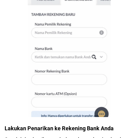
Lakukan Penarikan ke Rekening Bank Anda