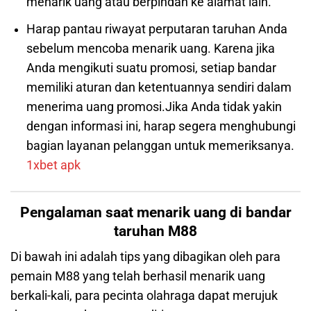
menarik uang atau berpindah ke alamat lain.
Harap pantau riwayat perputaran taruhan Anda
sebelum mencoba menarik uang. Karena jika
Anda mengikuti suatu promosi, setiap bandar
memiliki aturan dan ketentuannya sendiri dalam
menerima uang promosi.Jika Anda tidak yakin
dengan informasi ini, harap segera menghubungi
bagian layanan pelanggan untuk memeriksanya.
1xbet apk
Pengalaman saat menarik uang di bandar
taruhan M88
Di bawah ini adalah tips yang dibagikan oleh para
pemain M88 yang telah berhasil menarik uang
berkali-kali, para pecinta olahraga dapat merujuk