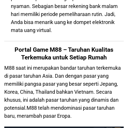
nyaman. Sebagian besar rekening bank malam
hari memiliki periode pemeliharaan rutin. Jadi,
Anda bisa menarik uang ke dompet elektronik
mata uang virtual.
Portal Game M88 – Taruhan Kualitas
Terkemuka untuk Setiap Rumah
M88 saat ini merupakan bandar taruhan terkemuka
di pasar taruhan Asia. Dan dengan pasar yang
memiliki pangsa pasar yang besar seperti Jepang,
Korea, China, Thailand bahkan Vietnam. Secara
khusus, ini adalah pasar taruhan yang dinamis dan
potensial.M88 telah mendominasi pasar taruhan
baru, merambah pasar Eropa.