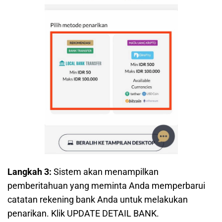
Langkah 3:
Sistem akan menampilkan
pemberitahuan yang meminta Anda memperbarui
catatan rekening bank Anda untuk melakukan
penarikan. Klik UPDATE DETAIL BANK.