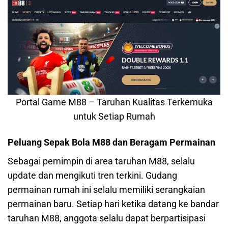
Portal Game M88 – Taruhan Kualitas Terkemuka
untuk Setiap Rumah
Peluang Sepak Bola M88 dan Beragam Permainan
Sebagai pemimpin di area taruhan M88, selalu
update dan mengikuti tren terkini. Gudang
permainan rumah ini selalu memiliki serangkaian
permainan baru. Setiap hari ketika datang ke bandar
taruhan M88, anggota selalu dapat berpartisipasi