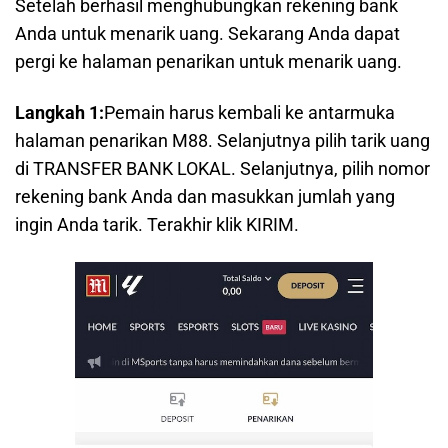
Setelah berhasil menghubungkan rekening bank
Anda untuk menarik uang. Sekarang Anda dapat
pergi ke halaman penarikan untuk menarik uang.
Langkah 1:
Pemain harus kembali ke antarmuka
halaman penarikan M88. Selanjutnya pilih tarik uang
di TRANSFER BANK LOKAL. Selanjutnya, pilih nomor
rekening bank Anda dan masukkan jumlah yang
ingin Anda tarik. Terakhir klik KIRIM.