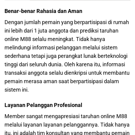
Benar-benar Rahasia dan Aman
Dengan jumlah pemain yang berpartisipasi di rumah
ini lebih dari 1 juta anggota dan prediksi taruhan
online M88 selalu meningkat. Tidak hanya
melindungi informasi pelanggan melalui sistem
sederhana tetapi juga perangkat lunak berteknologi
tinggi dari seluruh dunia. Oleh karena itu, informasi
transaksi anggota selalu dienkripsi untuk membantu
pemain merasa aman saat berpartisipasi dalam
sistem ini.
Layanan Pelanggan Profesional
Member sangat mengapresiasi taruhan online M88
melalui layanan layanan pelanggannya. Tidak hanya
itu, ini adalah tim konsultan yang membantu pemain