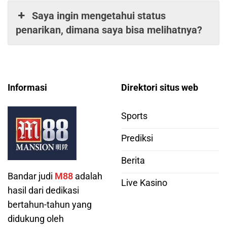
Saya ingin mengetahui status
penarikan, dimana saya bisa melihatnya?
Informasi
Direktori situs web
Sports
Prediksi
Berita
Bandar judi
M88
adalah
Live Kasino
hasil dari dedikasi
bertahun-tahun yang
didukung oleh