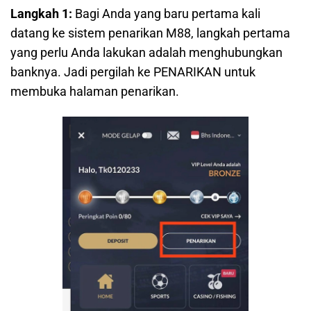
Langkah 1:
Bagi Anda yang baru pertama kali
datang ke sistem penarikan M88, langkah pertama
yang perlu Anda lakukan adalah menghubungkan
banknya. Jadi pergilah ke PENARIKAN untuk
membuka halaman penarikan.