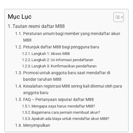
Mục Lục
Tautan resmi daftar M88
Peraturan umum bagi member yang mendaftar akun
M88
Petunjuk daftar M88 bagi pengguna baru
Langkah 1: Akses M88
Langkah 2: Isi informasi pendaftaran
Langkah 3: Konfirmasikan pendaftaran
Promosi untuk anggota baru saat mendaftar di
bandar taruhan M88
Kesalahan registrasi M88 sering kali ditemui oleh para
anggota baru
FAQ – Pertanyaan seputar daftar M88
Mengapa saya harus mendaftar M88?
Bagaimana cara pemain membuat akun?
Apakah ada biaya untuk mendaftar akun M88?
Menyimpulkan