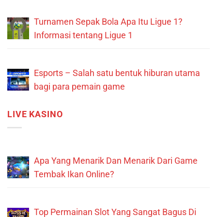
Turnamen Sepak Bola Apa Itu Ligue 1?
Informasi tentang Ligue 1
Esports – Salah satu bentuk hiburan utama
bagi para pemain game
LIVE KASINO
Apa Yang Menarik Dan Menarik Dari Game
Tembak Ikan Online?
Top Permainan Slot Yang Sangat Bagus Di