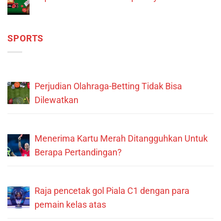
SPORTS
Perjudian Olahraga-Betting Tidak Bisa
Dilewatkan
Menerima Kartu Merah Ditangguhkan Untuk
Berapa Pertandingan?
Raja pencetak gol Piala C1 dengan para
pemain kelas atas