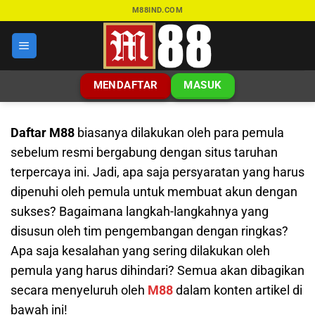
Skip
M88IND.COM
to
content
MENDAFTAR
MASUK
Daftar M88
biasanya dilakukan oleh para pemula
sebelum resmi bergabung dengan situs taruhan
terpercaya ini. Jadi, apa saja persyaratan yang harus
dipenuhi oleh pemula untuk membuat akun dengan
sukses? Bagaimana langkah-langkahnya yang
disusun oleh tim pengembangan dengan ringkas?
Apa saja kesalahan yang sering dilakukan oleh
pemula yang harus dihindari? Semua akan dibagikan
secara menyeluruh oleh
M88
dalam konten artikel di
bawah ini!