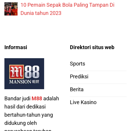
10 Pemain Sepak Bola Paling Tampan Di
Dunia tahun 2023
Informasi
Direktori situs web
Sports
Prediksi
Berita
Bandar judi
M88
adalah
Live Kasino
hasil dari dedikasi
bertahun-tahun yang
didukung oleh