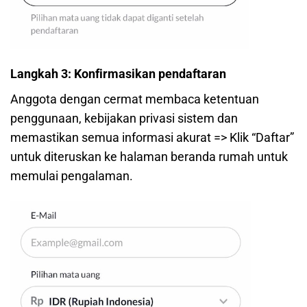
Langkah 3: Konfirmasikan pendaftaran
Anggota dengan cermat membaca ketentuan
penggunaan, kebijakan privasi sistem dan
memastikan semua informasi akurat => Klik “Daftar”
untuk diteruskan ke halaman beranda rumah untuk
memulai pengalaman.