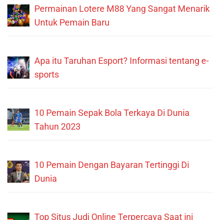
Permainan Lotere M88 Yang Sangat Menarik
Untuk Pemain Baru
Apa itu Taruhan Esport? Informasi tentang e-
sports
10 Pemain Sepak Bola Terkaya Di Dunia
Tahun 2023
10 Pemain Dengan Bayaran Tertinggi Di
Dunia
Top Situs Judi Online Terpercaya Saat ini